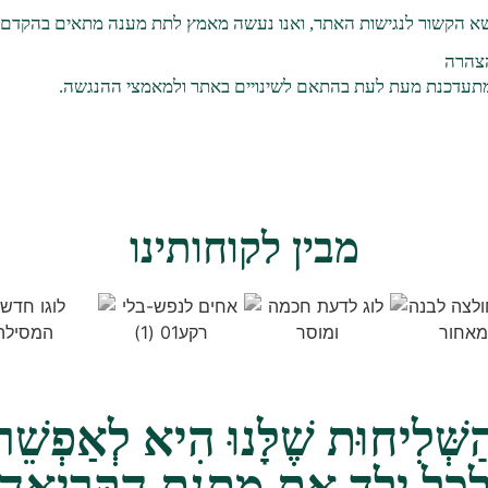
ושא הקשור לנגישות האתר, ואנו נעשה מאמץ לתת מענה מתאים בהקדם.
תעדכנת מעת לעת בהתאם לשינויים באתר ולמאמצי ההנגשה.
מבין לקוחותינו
ַשְּׁלִיחוּת שֶׁלָּנוּ הִיא לְאַפְשֵׁר
ְכָל יֶלֶד אֶת מַתְּנַת הַקְּרִיאָה