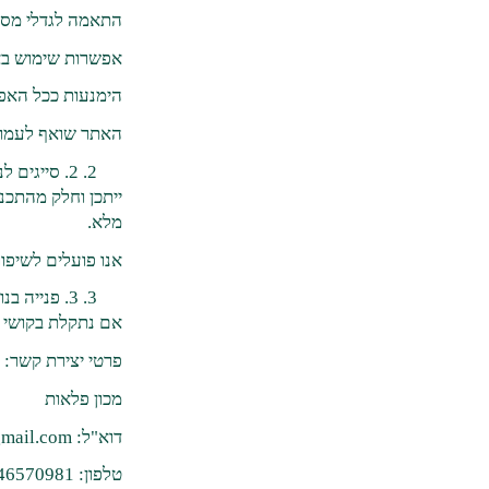
התאמה לגדלי מסך 
אפשרות שימוש ב
הימנעות ככל האפש
האתר שואף לעמוד
2. סייגים לנגישות
ייתכן וחלק מהתכנ
מלא.
אנו פועלים לשיפו
3. פנייה בנושא נגישות
אם נתקלת בקושי ב
פרטי יצירת קשר:
מכון פלאות
דוא"ל: ab046570981@gmail.com
טלפון: 046570981