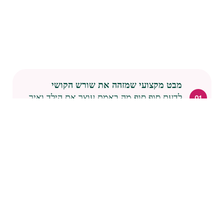
מבט מקצועי שמזהה את שורש הקושי
לדעת סוף סוף מה באמת עוצר את הילד ואיך
לשחרר אותו קדימה.
תהליך קצר, ממוקד ומלא תוצאות
הקפדה על עקרונות השיטה תוביל להתקדמות
משמעותית תוך פחות מ-5 שיעורים.
חווית הצלחה שמחזירה ביטחון
בניית תחושת מסוגלות וחוויות הצלחה