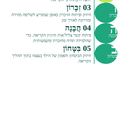
ז
03 זִכָּרוֹן
חיזוק ופיתוח הזיכרון באופן שמסייע לשליפה מהירה
ז
כרון
ומדויקת לאורך זמן.
ה
04 הֲבָנָה
פיתוח קשר צליל־אות והיגיון הקריאה, כדי
ה
בנה
שהלמידה תהיה מחוברת ומשמעותית.
ב
05 בִּטָּחוֹן
חיזוק הביטחון והאמון של הילד בעצמו בתוך תהליך
ב
טחון
הקריאה.