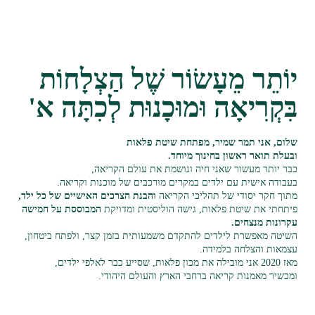
יוֹתֵר מֵעָשׂוֹר שֶׁל הַצְלָחוֹת
בִּקְרִיאָה וּמוּכָנוּת לְכִתָּה א'
שלום, אני תמר שמיר, מפתחת שיטת פלאות
ובעלת תואר ראשון בחינוך מיוחד.
כבר יותר מעשור שאני חיה ונושמת את עולם הקריאה,
בעבודה אישית עם ילדים במקרים מורכבים של מוכנות וקריאה.
מתוך חקר יסודי של תהליכי הקריאה
והבנת הצרכים האישיים של כל ילד,
פיתחתי את שיטת פלאות, גישה הוליסטית ומדויקת
המבוססת על חמישה
עקרונות מנצחים.
השיטה מאפשרת לילדים להתקדם משמעותית בזמן קצר, ולפתח ביטחון,
עצמאות והצלחה בלמידה.
מאז 2020 אני מובילה את מכון פלאות, שסייע כבר לאלפי ילדים,
ומכשיר מאמנות קריאה ברחבי הארץ והעולם היהודי.