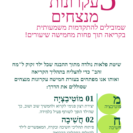
עקרונות
מנצחים
שמובילים להתקדמות משמעותית
בקריאה תוך פחות מחמישה שיעורים!
שיטת פלאות נולדה מתוך ההבנה שכל ילד זקוק ל"מח
זהב" כדי להצליח בתהליך הקריאה
ואותו אנו מפתחים בעזרת חמישה עקרונות מנצחים
שסוללים את הדרך:
מ
01 מוֹטִיבַצְיָה
יצירת רצון פנימי לקרוא ולהמשיך שוב ושוב, כך
מ
וטיבציה
שהילד הופך לשותף פעיל בלמידה.
ח
02 חֲשִׁיבָה
פיתוח תהליכי חשיבה ובקרה, המאפשרים לילד
ח
שיבה
להצליח בתהליכי הקריאה.