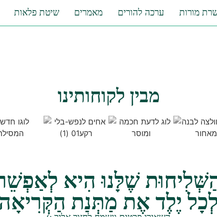
רת מורות
ערכה להורים
מאמרים
שיטת פלאות
מבין לקוחותינו
ַשְּׁלִיחוּת שֶׁלָּנוּ הִיא לְאַפְשֵׁר
ְכָל יֶלֶד אֶת מַתְּנַת הַקְּרִיאָה