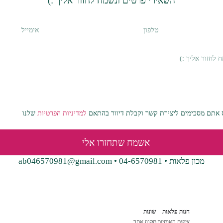
השאירי פרטים ונשמח לחזור אליך :)
אתם מסכימים ליצירת קשר וקבלת דיוור בהתאם
למדיניות הפרטיות
שלנו
אשמח שתחזרו אלי
מכון פלאות • 04-6570981 • ab046570981@gmail.com
חנות פלאות
שונות
ציפית האותיות
תקנון אתר