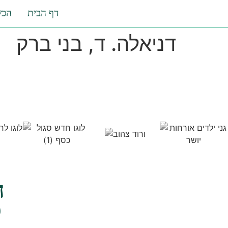
דף הבית
הכש
דניאלה. ד, בני ברק
ה
ל