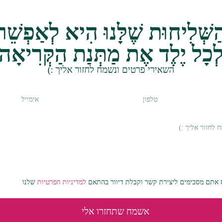
ַשְּׁלִיחוּת שֶׁלָּנוּ הִיא לְאַפְשֵׁר
ְכָל יֶלֶד אֶת מַתְּנַת הַקְּרִיאָה
השאירי פרטים ונשמח לחזור אליך :)
אתם מסכימים ליצירת קשר וקבלת דיוור בהתאם
למדיניות הפרטיות
שלנו
אשמח שתחזרו אלי