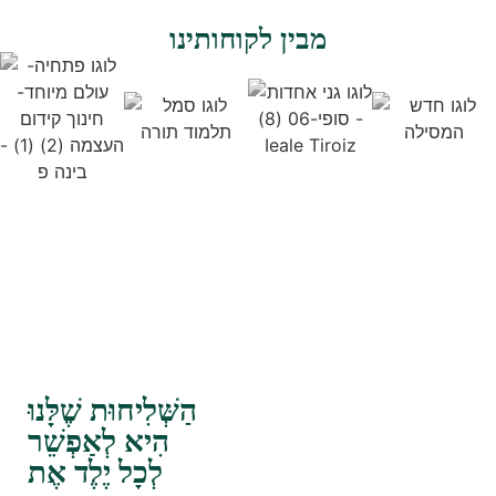
מבין לקוחותינו
הַשְּׁלִיחוּת שֶׁלָּנוּ
הִיא לְאַפְשֵׁר
לְכָל יֶלֶד אֶת