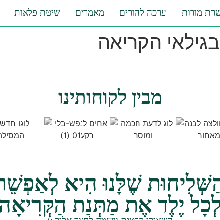
רת מורות
ערכה להורים
מאמרים
שיטת פלאות
בגילאי הקריאה
מבין לקוחותינו
ַשְּׁלִיחוּת שֶׁלָּנוּ הִיא לְאַפְשֵׁר
ְכָל יֶלֶד אֶת מַתְּנַת הַקְּרִיאָה