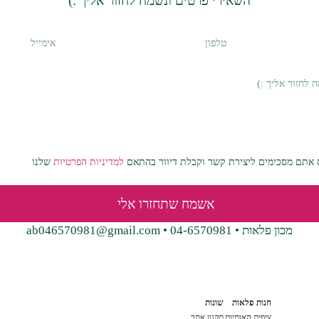
השאירי פרטים ונשמח לחזור אליך :)
אתם מסכימים ליצירת קשר וקבלת דיוור בהתאם
למדיניות הפרטיות
שלנו
אשמח שתחזרו אלי
מכון פלאות • 04-6570981 • ab046570981@gmail.com
חנות פלאות
שונות
ציפית האותיות
תקנון אתר