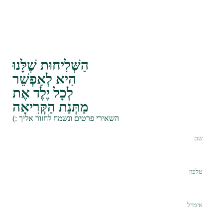
הַשְּׁלִיחוּת שֶׁלָּנוּ
הִיא לְאַפְשֵׁר
לְכָל יֶלֶד אֶת
מַתְּנַת הַקְּרִיאָה
השאירי פרטים ונשמח לחזור אליך :)